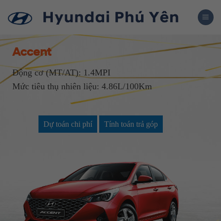
Skip
to
content
Accent
Động cơ (MT/AT): 1.4MPI
Mức tiêu thụ nhiên liệu: 4.86L/100Km
Dự toán chi phí
Tính toán trả góp