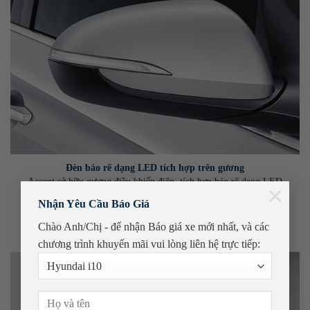
Đèn báo rẽ dạng LED tích hợp trên gương
Accent sở hữu gương điều khiển điện, tích hợp báo rẽ dạng LED
×
mang đến vẻ hiện đại cũng như đảm bảo an toàn khi chuyển hướng
Nhận Yêu Cầu Báo Giá
cho xe.
Chào Anh/Chị - để nhận Báo giá xe mới nhất, và các
chương trình khuyến mãi
vui lòng liên hệ trực tiếp: