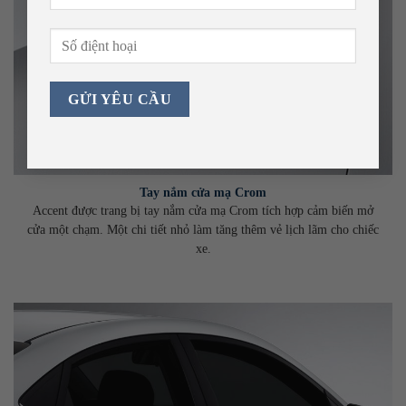
Tay nắm cửa mạ Crom
Accent được trang bị tay nắm cửa mạ Crom tích hợp cảm biến mở
cửa một chạm. Một chi tiết nhỏ làm tăng thêm vẻ lịch lãm cho chiếc
xe.