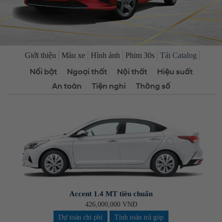
Giới thiệu
Màu xe
Hình ảnh
Phim 30s
Tải Catalog
Nổi bật
Ngoại thất
Nội thất
Hiệu suất
An toàn
Tiện nghi
Thông số
Accent 1.4 MT tiêu chuẩn
426,000,000 VNĐ
Dự toán chi phí
Tính toán trả góp