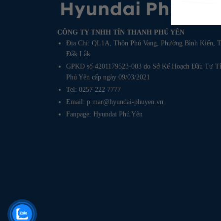
CÔNG TY TNHH TÍN THANH PHÚ YÊN
Địa Chỉ: QL1A, Thôn Phú Vang, Phường Bình Kiến, T
Đắk Lắk
GPKD số 4201179523-003 do Sở Kế Hoạch Đầu Tư T
Phú Yên cấp ngày 09/03/2021
Tel: 0257 222 7777
Email: p.mar@hyundai-phuyen.vn
Fanpage:
Hyundai Phú Yên