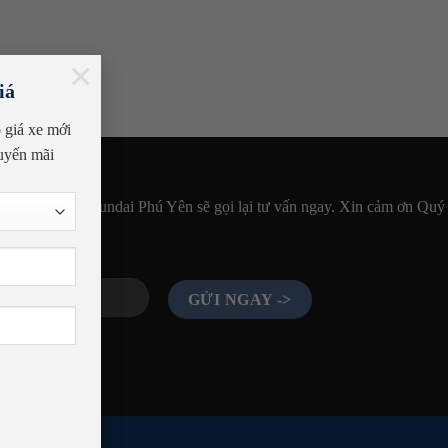
×
iá
 giá xe mới
uyến mãi
LẠI NGAY
lại thông tin Hyundai Phú Yên sẽ gọi lại tư vấn ngay. Xin cảm ơn Quý