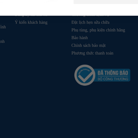
KHÁCH HÀNG
DỊCH VỤ
Đăng ký lái thử xe
Chương trình dịch vụ
Ý kiến khách hàng
Đặt lịch hẹn sửa chữa
ỉnh
Phụ tùng, phụ kiện chính hãng
Bảo hành
ỉnh
Chính sách bảo mật
Phương thức thanh toán