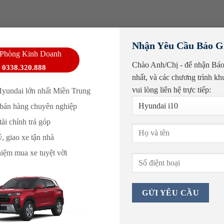
Nhận Yêu Cầu Báo G
Phòng Kinh Doanh
Chào Anh/Chị - để nhận Báo
0338.320.888
nhất, và các
chương trình kh
CH ĐỂ LẠI THÔNG TIN, HYUNDAI PHÚ YÊN SẼ GỌI 
vui lòng liên hệ trực tiếp:
Hyundai lớn nhất Miền Trung
, bảo hành xin vui lòng liên hệ số hotline sau:
0257 222 7777
Hoặc để 
bán hàng chuyên nghiệp
khách!
ài chính trả góp
, giao xe tận nhà
hiệm mua xe tuyệt vời