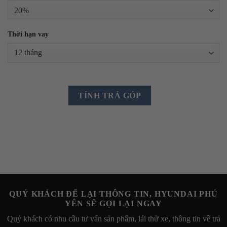
Thời hạn vay
TÍNH TRẢ GÓP
QUÝ KHÁCH ĐỂ LẠI THÔNG TIN, HYUNDAI PHÚ
YÊN SẼ GỌI LẠI NGAY
Quý khách có nhu cầu tư vấn sản phẩm, lái thử xe, thông tin về trả