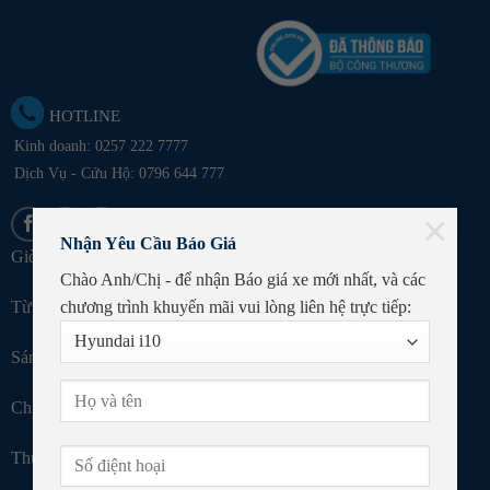
HOTLINE
Kinh doanh:
0257 222 7777
Dịch Vụ - Cứu Hộ: 0796 644 777
×
Nhận Yêu Cầu Báo Giá
Giờ làm việc:
Chào Anh/Chị - để nhận Báo giá xe mới nhất, và các
chương trình khuyến mãi
vui lòng liên hệ trực tiếp:
Từ thứ 2 đến thứ 6:
Sáng: 7h30 - 11h45
Chiều: 13h30 - 17h15
Thứ 7: