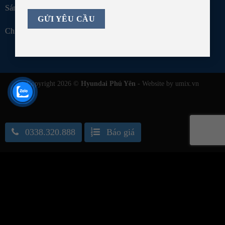
Sáng: 7h30 - 11h45
Chiều: 13h30 - 16h00
Copyright 2026 ©
Hyundai Phú Yên
- Website by umix.vn
0338.320.888
Báo giá