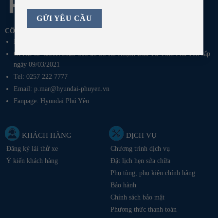
CÔNG TY TNHH TÍN THANH PHÚ YÊN
Địa Chỉ: QL1A, Thôn Phú Vang, Phường Bình Kiến, Tỉnh Đắk Lắk
GPKD số 4201179523-003 do Sở Kế Hoạch Đầu Tư Tỉnh Phú Yên cấp
ngày 09/03/2021
Tel: 0257 222 7777
Email: p.mar@hyundai-phuyen.vn
Fanpage:
Hyundai Phú Yên
KHÁCH HÀNG
DỊCH VỤ
Đăng ký lái thử xe
Chương trình dịch vụ
Ý kiến khách hàng
Đặt lịch hẹn sửa chữa
Phụ tùng, phụ kiện chính hãng
Bảo hành
Chính sách bảo mật
Phương thức thanh toán