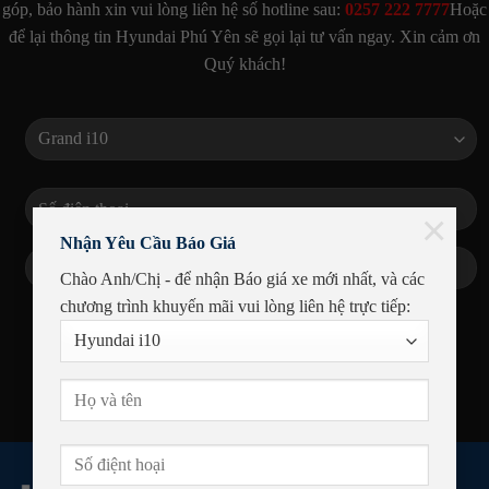
góp, bảo hành xin vui lòng liên hệ số hotline sau:
0257 222 7777
Hoặc
để lại thông tin Hyundai Phú Yên sẽ gọi lại tư vấn ngay. Xin cảm ơn
Quý khách!
×
Nhận Yêu Cầu Báo Giá
Chào Anh/Chị - để nhận Báo giá xe mới nhất, và các
chương trình khuyến mãi
vui lòng liên hệ trực tiếp: