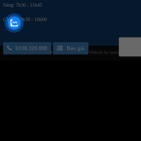
Sáng: 7h30 - 11h45
Chiều: 13h30 - 16h00
0338.320.888
Báo giá
Copyright 2026 ©
Hyundai Phú Yên
- Website by umix.vn
×
Nhận Yêu Cầu Báo Giá
Chào Anh/Chị - để nhận Báo giá xe mới nhất, và các
chương trình khuyến mãi
vui lòng liên hệ trực tiếp: