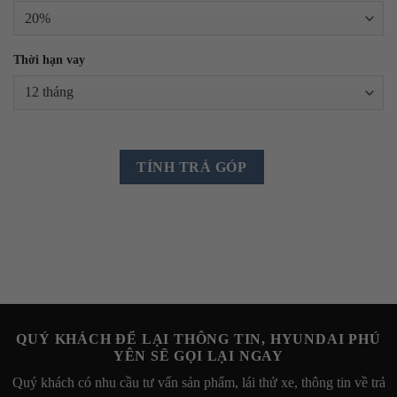
Thời hạn vay
TÍNH TRẢ GÓP
QUÝ KHÁCH ĐỂ LẠI THÔNG TIN, HYUNDAI PHÚ
YÊN SẼ GỌI LẠI NGAY
Quý khách có nhu cầu tư vấn sản phẩm, lái thử xe, thông tin về trả