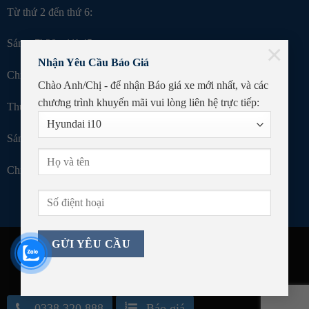
Từ thứ 2 đến thứ 6:
Sáng: 7h30 - 11h45
×
Nhận Yêu Cầu Báo Giá
Chiều: 13h30 - 17h15
Chào Anh/Chị - để nhận Báo giá xe mới nhất, và các
chương trình khuyến mãi
vui lòng liên hệ trực tiếp:
Thứ 7:
Sáng: 7h30 - 11h45
Chiều: 13h30 - 16h00
Copyright 2026 ©
Hyundai Phú Yên
- Website by umix.vn
0338.320.888
Báo giá