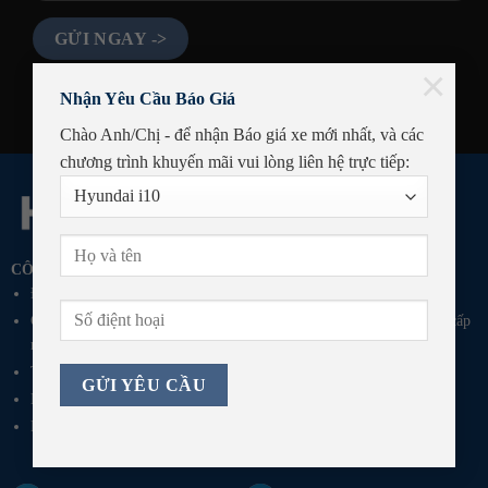
×
Nhận Yêu Cầu Báo Giá
Chào Anh/Chị - để nhận Báo giá xe mới nhất, và các
chương trình khuyến mãi
vui lòng liên hệ trực tiếp:
CÔNG TY TNHH TÍN THANH PHÚ YÊN
Địa Chỉ: QL1A, Thôn Phú Vang, Phường Bình Kiến, Tỉnh Đắk Lắk
GPKD số 4201179523-003 do Sở Kế Hoạch Đầu Tư Tỉnh Phú Yên cấp
ngày 09/03/2021
Tel: 0257 222 7777
Email: p.mar@hyundai-phuyen.vn
Fanpage:
Hyundai Phú Yên