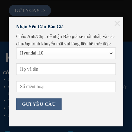
×
Nhận Yêu Cầu Báo Giá
Chào Anh/Chị - để nhận Báo giá xe mới nhất, và các
chương trình khuyến mãi
vui lòng liên hệ trực tiếp:
CÔNG TY TNHH TÍN THANH PHÚ YÊN
Địa Chỉ: QL1A, Thôn Phú Vang, Phường Bình Kiến, Tỉnh Đắk Lắk
GPKD số 4201179523-003 do Sở Kế Hoạch Đầu Tư Tỉnh Phú Yên cấp
ngày 09/03/2021
Tel: 0257 222 7777
Email: p.mar@hyundai-phuyen.vn
Fanpage:
Hyundai Phú Yên