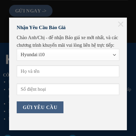
×
Nhận Yêu Cầu Báo Giá
Chào Anh/Chị - để nhận Báo giá xe mới nhất, và các
chương trình khuyến mãi
vui lòng liên hệ trực tiếp:
CÔNG TY TNHH TÍN THANH PHÚ YÊN
Địa Chỉ: QL1A, Thôn Phú Vang, Phường Bình Kiến, Tỉnh Đắk Lắk
GPKD số 4201179523-003 do Sở Kế Hoạch Đầu Tư Tỉnh Phú Yên cấp
ngày 09/03/2021
Tel: 0257 222 7777
Email: p.mar@hyundai-phuyen.vn
Fanpage:
Hyundai Phú Yên